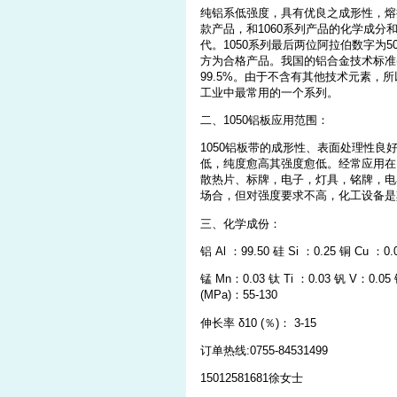
纯铝系低强度，具有优良之成形性，熔
款产品，和1060系列产品的化学成分
代。1050系列最后两位阿拉伯数字为5
方为合格产品。我国的铝合金技术标准(GB/
99.5%。由于不含有其他技术元素
工业中最常用的一个系列。
二、1050铝板应用范围：
1050铝板带的成形性、表面处理性
低，纯度愈高其强度愈低。经常应用在
散热片、标牌，电子，灯具，铭牌，电
场合，但对强度要求不高，化工设备是
三、化学成份：
铝 Al ：99.50 硅 Si ：0.25 铜 Cu ：0
锰 Mn：0.03 钛 Ti ：0.03 钒 V：0
(MPa)：55-130
伸长率 δ10 (％)： 3-15
订单热线:0755-84531499
15012581681徐女士